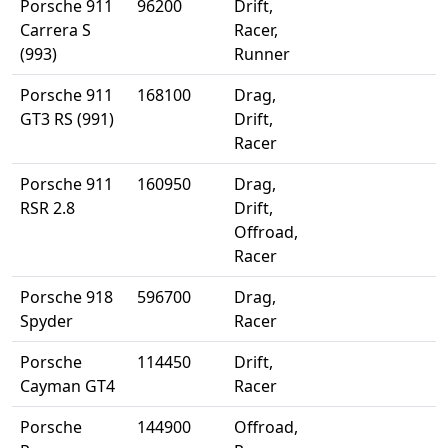
Porsche 911
96200
Drift,
Carrera S
Racer,
(993)
Runner
Porsche 911
168100
Drag,
GT3 RS (991)
Drift,
Racer
Porsche 911
160950
Drag,
RSR 2.8
Drift,
Offroad,
Racer
Porsche 918
596700
Drag,
Spyder
Racer
Porsche
114450
Drift,
Cayman GT4
Racer
Porsche
144900
Offroad,