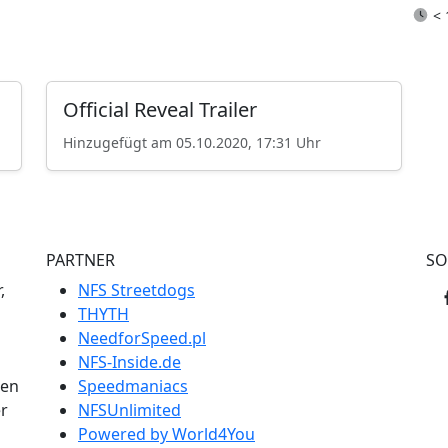
< 
Official Reveal Trailer
Hinzugefügt am 05.10.2020, 17:31 Uhr
PARTNER
SO
,
NFS Streetdogs
THYTH
NeedforSpeed.pl
NFS-Inside.de
men
Speedmaniacs
er
NFSUnlimited
Powered by World4You