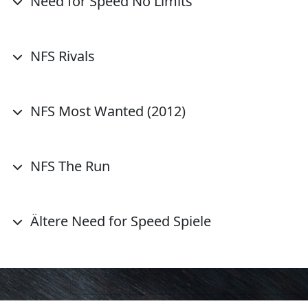
Need for Speed No Limits
NFS Rivals
NFS Most Wanted (2012)
NFS The Run
Ältere Need for Speed Spiele