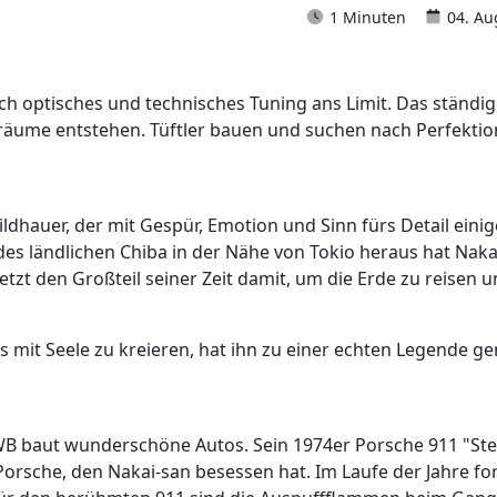
1 Minuten
04. Au
ch optisches und technisches Tuning ans Limit. Das ständ
Träume entstehen. Tüftler bauen und suchen nach Perfektio
 Bildhauer, der mit Gespür, Emotion und Sinn fürs Detail ein
 des ländlichen Chiba in der Nähe von Tokio heraus hat Nak
 jetzt den Großteil seiner Zeit damit, um die Erde zu reise
s mit Seele zu kreieren, hat ihn zu einer echten Legende g
 baut wunderschöne Autos. Sein 1974er Porsche 911 "Stell
Porsche, den Nakai-san besessen hat. Im Laufe der Jahre for