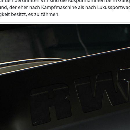
für den berühmten 911 sind die Auspuffflammen beim Gang
, der eher nach Kampfmaschine als nach Luxussportwagen k
keit besitzt, es zu zähmen.