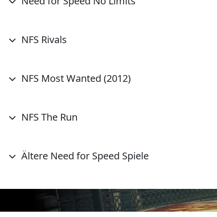
Need for Speed No Limits
NFS Rivals
NFS Most Wanted (2012)
NFS The Run
Ältere Need for Speed Spiele