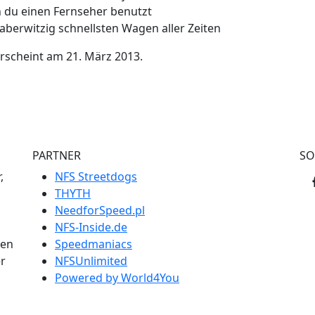
n du einen Fernseher benutzt
aberwitzig schnellsten Wagen aller Zeiten
rscheint am 21. März 2013.
PARTNER
SO
,
NFS Streetdogs
THYTH
NeedforSpeed.pl
NFS-Inside.de
men
Speedmaniacs
er
NFSUnlimited
Powered by World4You