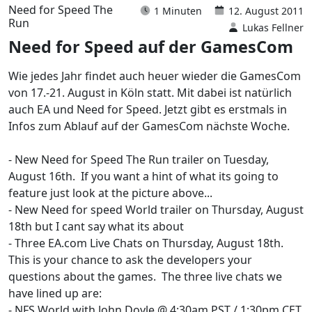
Need for Speed The
1 Minuten
12. August 2011
Run
Lukas Fellner
Need for Speed auf der GamesCom
Wie jedes Jahr findet auch heuer wieder die GamesCom
von 17.-21. August in Köln statt. Mit dabei ist natürlich
auch EA und Need for Speed. Jetzt gibt es erstmals in
Infos zum Ablauf auf der GamesCom nächste Woche.
- New Need for Speed The Run trailer on Tuesday,
August 16th. If you want a hint of what its going to
feature just look at the picture above...
- New Need for speed World trailer on Thursday, August
18th but I cant say what its about
- Three EA.com Live Chats on Thursday, August 18th.
This is your chance to ask the developers your
questions about the games. The three live chats we
have lined up are:
- NFS World with John Doyle @ 4:30am PST / 1:30pm CET