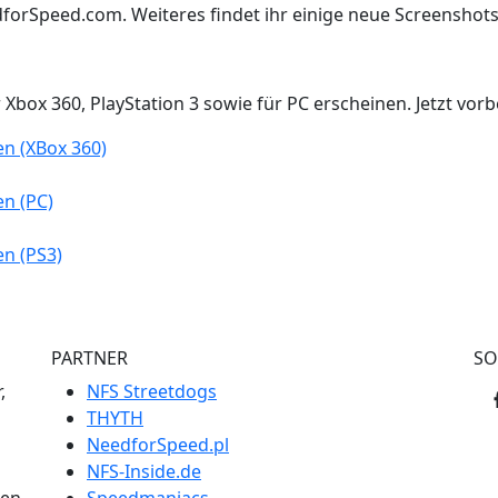
dforSpeed.com. Weiteres findet ihr einige neue Screenshots 
Xbox 360, PlayStation 3 sowie für PC erscheinen. Jetzt vorb
en (XBox 360)
en (PC)
en (PS3)
PARTNER
SO
,
NFS Streetdogs
THYTH
NeedforSpeed.pl
NFS-Inside.de
men
Speedmaniacs