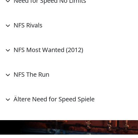
Need for Speed No Limits
NFS Rivals
NFS Most Wanted (2012)
NFS The Run
Ältere Need for Speed Spiele